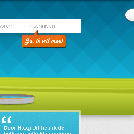
soren
Inschrijven
Door Haag Uit heb ik de