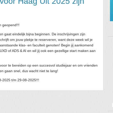
 voor Haag Uit 2025 zijn
jn geopend!!!
n gaat eindelijk bijna beginnen. De inschrijvingen zijn
schrijft om jouw plekje te reserveren, want deze week wil je
 aanstaande klas- en faculteit genoten! Begin jij aankomend
XD of ADS & AI en wil jij ook een gezellige start maken aan
 voor te bereiden op een succesvol studiejaar en om vrienden
en gaan snel, dus wacht niet te lang!
08-2025 t/m 29-08-2025!!!